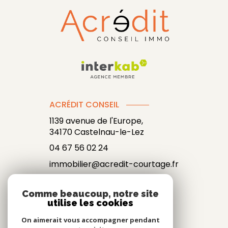
ACRÉDIT CONSEIL
1139 avenue de l'Europe,
34170
Castelnau-le-Lez
04 67 56 02 24
immobilier@acredit-courtage.fr
Comme beaucoup, notre site
utilise les cookies
NOS RÉSEAUX
On aimerait vous accompagner pendant
NOUS SUIVRE