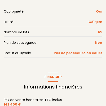
1 parking(s)
Copropriété
Oui
exposition Nord
Lot n°
C21-pm
2ème étage
Nombre de lots
65
6 étage(s)
Plan de sauvegarde
Non
Statut du syndic
Pas de procédure en cours
ascenseur
terrasse
FINANCIER
accès handicapé
Informations financières
Prix de vente honoraires TTC inclus
142 400 €