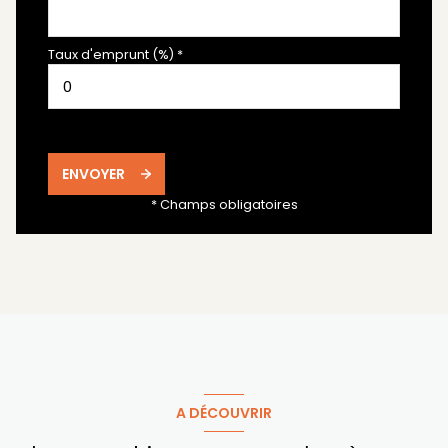
Taux d'emprunt (%) *
ENVOYER
* Champs obligatoires
A DÉCOUVRIR