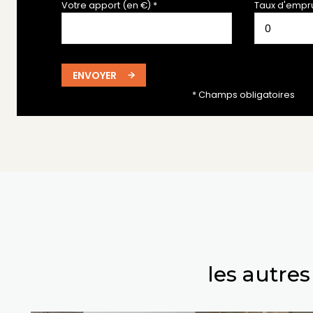
Votre apport (en €) *
Taux d'empru
ENVOYER
* Champs obligatoires
les autre