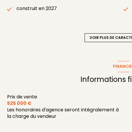
construit en 2027
1 garage(s)
VOIR PLUS DE CARACT
exposition Sud
2 niveau(x)
FINANCIE
visiophone
Informations f
Prix de vente
525 000 €
Les honoraires d'agence seront intégralement à
la charge du vendeur