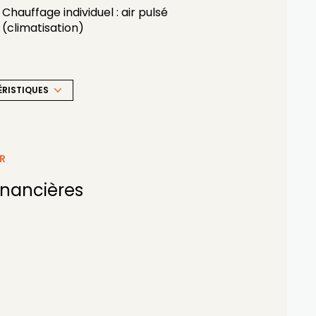
Chauffage individuel : air pulsé
(climatisation)
1 parking(s)
ÉRISTIQUES
1 côté(s) mitoyen(s)
terrasse
R
accès handicapé
inancières