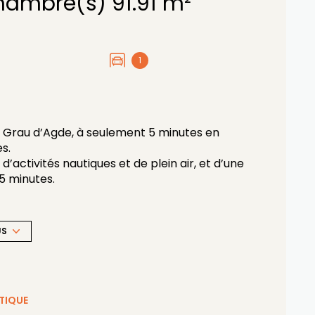
Maison 4 pièce(s) 3 chambre(s) 91.91 m²
1
au Grau d’Agde, à seulement 5 minutes en
s.
d’activités nautiques et de plein air, et d’une
15 minutes.
tourées d’une végétation méditerranéenne.
fort)
US
TIQUE