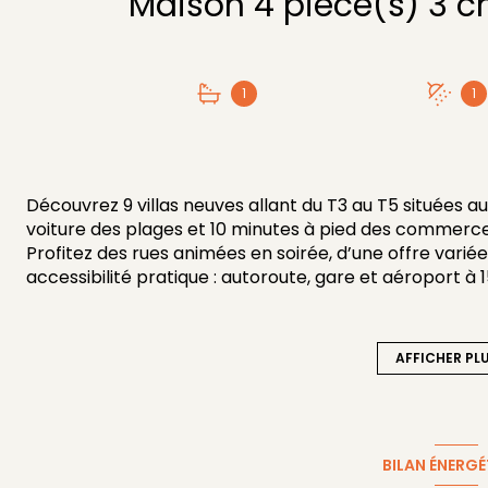
1
1
Découvrez 9 villas neuves allant du T3 au T5 situées 
voiture des plages et 10 minutes à pied des commerce
Profitez des rues animées en soirée, d’une offre variée 
accessibilité pratique : autoroute, gare et aéroport à 
Toutes les villas disposent d’un garage et seront en
Prestations haut de gamme
Conception RE2020 (performance énergétique et con
AFFICHER PL
Vidéophone et porte de garage motorisée
Pompe à chaleur réversible
WC suspendus au rez-de-chaussée et à l’étage
Peinture lisse et cloisons en Placostil
BILAN ÉNERGÉ
Terrasse et jardin privatifs