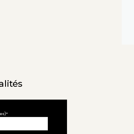
lités
es)*