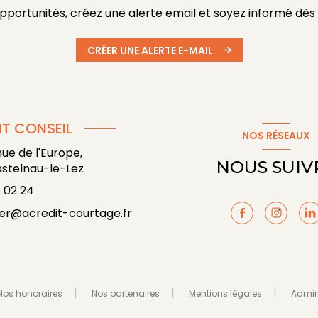
ortunités, créez une alerte email et soyez informé dès 
CRÉER UNE ALERTE E-MAIL
T CONSEIL
NOS RÉSEAUX
nue de l'Europe,
NOUS SUIV
stelnau-le-Lez
 02 24
er@acredit-courtage.fr
Nos honoraires
Nos partenaires
Mentions légales
Admi