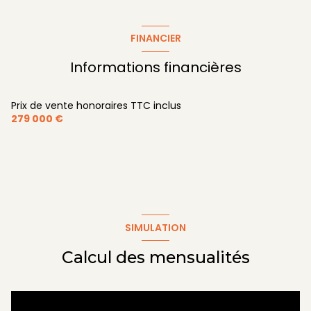
salon/sejour
44.35 m²
chambre
11.46 m²
FINANCIER
chambre
10.42 m²
Informations financières
jardin
188 m²
Prix de vente honoraires TTC inclus
279 000 €
SIMULATION
Calcul des mensualités